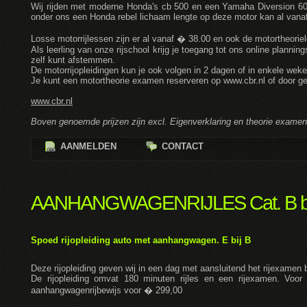
Wij rijden met moderne Honda's cb 500 en een Yamaha Diversion 600
onder ons een Honda rebel lichaam lengte op deze motor kan al vanaf
Losse motorrijlessen zijn er al vanaf � 38.00 en ook de motortheoriele
Als leerling van onze rijschool krijg je toegang tot ons online plann
zelf kunt afstemmen.
De motorrijopleidingen kun je ook volgen in 2 dagen of in enkele weken, 
Je kunt een motortheorie examen reserveren op www.cbr.nl of door ge
www.cbr.nl
Boven genoemde prijzen zijn excl. Eigenverklaring en theorie examen
AANMELDEN
CONTACT
AANHANGWAGENRIJLES Cat. B bi
Spoed rijopleiding auto met aanhangwagen. E bij B
Deze rijopleiding geven wij in een dag met aansluitend het rijexamen 
De rijopleiding omvat 180 minuten rijles en een rijexamen. Voor 
aanhangwagenrijbewijs voor � 299,00