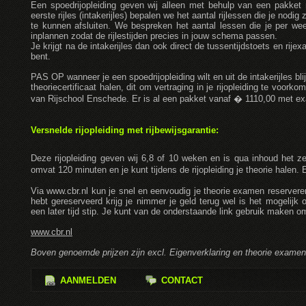
Een spoedrijopleiding geven wij alleen met behulp van een pakket 
eerste rijles (intakerijles) bepalen we het aantal rijlessen die je nod
te kunnen afsluiten. We bespreken het aantal lessen die je per week
inplannen zodat de rijlestijden precies in jouw schema passen.
Je krijgt na de intakerijles dan ook direct de tussentijdstoets en ri
bent.
PAS OP wanneer je een spoedrijopleiding wilt en uit de intakerijles blij
theoriecertificaat halen, dit om vertraging in je rijopleiding te voorko
van Rijschool Enschede. Er is al een pakket vanaf � 1110,00 met e
Versnelde rijopleiding met rijbewijsgarantie:
Deze rijopleiding geven wij 6,8 of 10 weken en is qua inhoud het ze
omvat 120 minuten en je kunt tijdens de rijopleiding je theorie halen.
Via www.cbr.nl kun je snel en eenvoudig je theorie examen reserve
hebt gereserveerd krijg je nimmer je geld terug wel is het mogelij
een later tijd stip. Je kunt van de onderstaande link gebruik maken o
www.cbr.nl
Boven genoemde prijzen zijn excl. Eigenverklaring en theorie examen
AANMELDEN
CONTACT