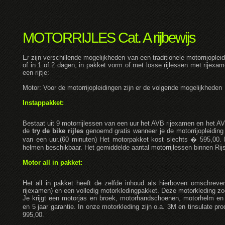
MOTORRIJLES Cat. A rijbewijs
Er zijn verschillende mogelijkheden van een traditionele motorrijoplei
of in 1 of 2 dagen, in pakket vorm of met losse rijlessen met rijexam
een rijtje:
Motor: Voor de motorrijopleidingen zijn er de volgende mogelijkheden
Instappakket:
Bestaat uit 9 motorrijlessen van een uur het AVB rijexamen en het AV
de
try de bike rijles
genoemd gratis wanneer je de motorrijopleiding 
van een uur.(60 minuten) Het motorpakket kost slechts � 595,00. R
helmen beschikbaar. Het gemiddelde aantal motorrijlessen binnen Rij
Motor all in pakket:
Het all in pakket heeft de zelfde inhoud als hierboven omschreve
rijexamen) en een volledig motorkledingpakket. Deze motorkleding zoek 
Je krijgt een motorjas en broek, motorhandschoenen, motorhelm en n
en 5 jaar garantie. In onze motorkleding zijn o.a. 3M en tinsulate pr
995,00.