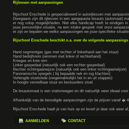
Rijlessen met aanpassingen
Rijschool Enschede is gespecialiseerd in autorijlessen met aanpassi
Doorgaans zijn dit rijlessen in een aangepaste lesauto (automaat) 
er nog volop mogelijkheden. Niet elke handicap hoeft te eindigen i
jouw persoonlijke situatie, na een intake gesprek met onze aanpas
er zijn en bepalen we welke aanpassingen we jouw specifieke situati
Rijschool Enschede beschikt o.a. over de volgende aanpassings
Hand segmentgas (gas met rechter of linkerhand aan het stuur)
Hand bedrijfsrem (remmen met linker of rechterhand)
Kniegas en knie rem
Linker gaspedaal (natuurlijk ook een rechter gaspedaal)
Rechter richtingaanwijzer (natuurlijk ook een linker richtingaanwijzer)
Panoramische spiegels ( bij bepaalde nek en rug klachten)
Verlengde stoelslede (vergemakkelijkt het in en uit stappen)
In hoogte verstelbaar stuur en bestuurders stoel.
De lesautomaat is een stationwagen en dit natuurlijk weer ideaal voor b
Afhankelijk van de benodigde aanpassingen zijn de prijzen vanaf � 40
Rijschool Enschede haalt je van huis op en levert je daar ook weer af
AANMELDEN
CONTACT