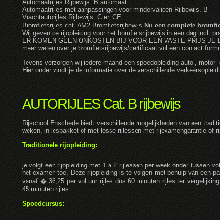
Automaatrijles Rijbewijs. B automaat
Automaatrijles met aanpassingen voor mindervaliden Rijbewijs. B
Vrachtautorijles Rijbewijs. C en CE
Bromfietsrijles cat. AM2 Bromfietsrijbewijs
Nu een complete bromfie
Wij geven de rijopleiding voor het bomfietsrijbewijs in een dag incl. pr
ER KOMEN GEEN ONKOSTEN BIJ VOOR EEN VASTE PRIJS JE 
meer weten over je bromfietsrijbewijs/certificaat vul een contact formu
Tevens verzorgen wij iedere maand een spoedopleiding auto-, motor- 
Hier onder vindt je de informatie over de verschillende verkeersopleid
AUTORIJLES Cat. B rijbewijs
Rijschool Enschede biedt verschillende mogelijkheden van een tradition
weken, in lespakket of met losse rijlessen met rijexamengarantie of ri
Traditionele rijopleiding:
je volgt een rijopleiding met 1 a 2 rijlessen per week onder tussen vo
het examen toe. Deze rijopleiding is te volgen met behulp van een pakk
vanaf � 36,25 per vol uur rijles dus 60 minuten rijles ter vergelijkin
45 minuten rijles.
Spoedcursus: